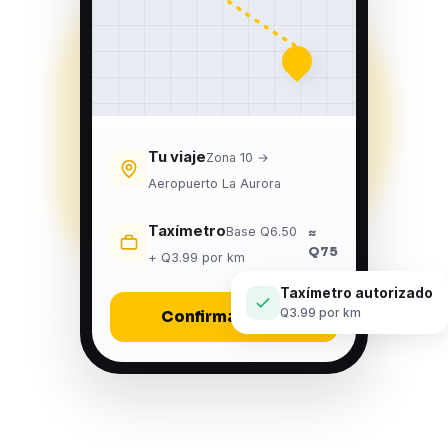
Tu viaje
Zona 10 →
Aeropuerto La Aurora
Taxímetro
Base Q6.50
≈
Q75
+ Q3.99 por km
Taxímetro autorizado
Q3.99 por km
Confirmar viaje