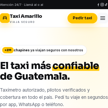
Atención 24/7 ·
Llamá al
o al
Taxi Amarillo
Pedir taxi
VIAJA SEGURO
chapines
ya viajan seguros con nosotros
+2M
El taxi más
confiable
de Guatemala.
Taxímetro autorizado, pilotos verificados y
cobertura en todo el país. Pedí tu viaje en segundos
por app, WhatsApp o teléfono.