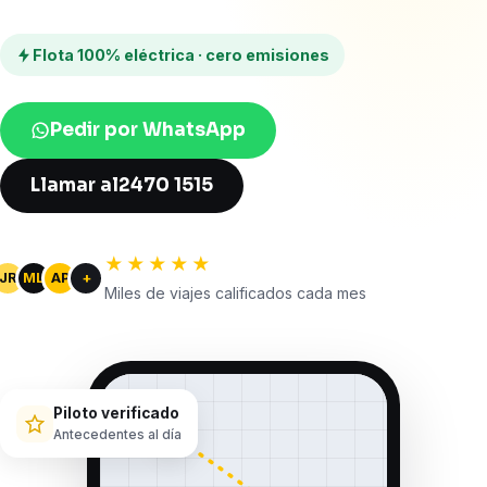
Flota 100% eléctrica · cero emisiones
Pedir por WhatsApp
Llamar al
2470 1515
★★★★★
JR
ML
AP
+
Miles de viajes calificados cada mes
Piloto verificado
Antecedentes al día